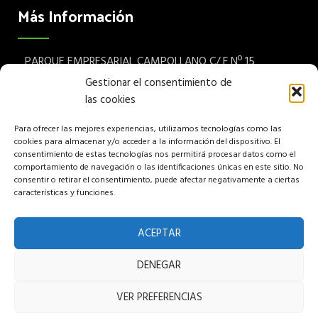
Más Información
PARQUE EMPRESARIAL CAMPOLLANO C/ F Nº 15
Albacete 02007 España
Gestionar el consentimiento de
las cookies
Teléfono: (+34) 967 24 68 72
Para ofrecer las mejores experiencias, utilizamos tecnologías como las
Aviso legal
cookies para almacenar y/o acceder a la información del dispositivo. El
consentimiento de estas tecnologías nos permitirá procesar datos como el
Política de privacidad
comportamiento de navegación o las identificaciones únicas en este sitio. No
consentir o retirar el consentimiento, puede afectar negativamente a ciertas
características y funciones.
Política de cookies
Política de venta
ACEPTAR
DENEGAR
Copyright © 2022 Pumuky Garden S.L, All rights reserved.
VER PREFERENCIAS
Hosted and Designed by Intelek SyS