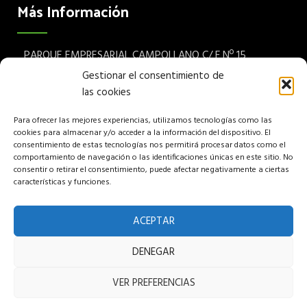
Más Información
PARQUE EMPRESARIAL CAMPOLLANO C/ F Nº 15
Albacete 02007 España
Gestionar el consentimiento de
las cookies
Teléfono: (+34) 967 24 68 72
Para ofrecer las mejores experiencias, utilizamos tecnologías como las
Aviso legal
cookies para almacenar y/o acceder a la información del dispositivo. El
consentimiento de estas tecnologías nos permitirá procesar datos como el
Política de privacidad
comportamiento de navegación o las identificaciones únicas en este sitio. No
consentir o retirar el consentimiento, puede afectar negativamente a ciertas
características y funciones.
Política de cookies
Política de venta
ACEPTAR
DENEGAR
Copyright © 2022 Pumuky Garden S.L, All rights reserved.
VER PREFERENCIAS
Hosted and Designed by Intelek SyS