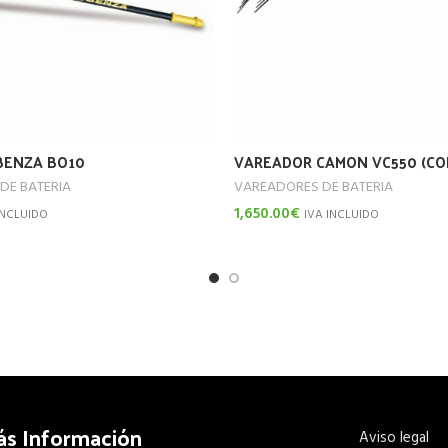
BENZA BO10
VAREADOR CAMON VC550 (CO
DE BATERIA
VAREADORES DE BATERIA
1,650.00
€
INCLUIDO
IVA INCLUIDO
rito
Añadir Al Carrito
ás Información
Aviso legal