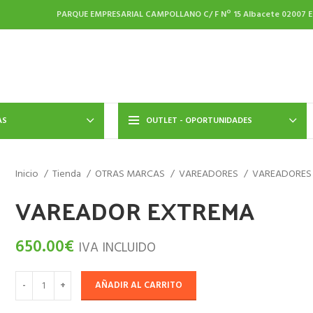
PARQUE EMPRESARIAL CAMPOLLANO C/ F Nº 15
Albacete
02007
E
AS
OUTLET - OPORTUNIDADES
Inicio
Tienda
OTRAS MARCAS
VAREADORES
VAREADORES 
VAREADOR EXTREMA
650.00
€
IVA INCLUIDO
AÑADIR AL CARRITO