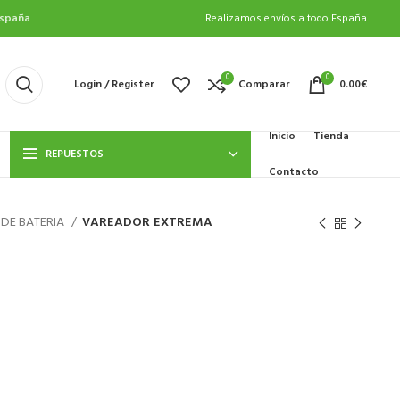
spaña
Realizamos envíos a todo España
0
0
Login / Register
Comparar
0.00
€
Inicio
Tienda
REPUESTOS
Contacto
DE BATERIA
VAREADOR EXTREMA