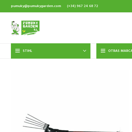
pumuky@pumukygarden.com
(+34) 967 24 68 72
STIHL
OTRAS MARC