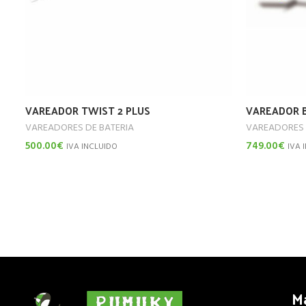
VAREADOR TWIST 2 PLUS
VAREADOR 
VAREADORES DE BATERIA
VAREADORES 
500.00
€
749.00
€
IVA INCLUIDO
IVA 
Añadir Al Carrito
Añadir Al Car
M