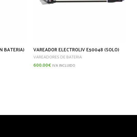
N BATERIA)
VAREADOR ELECTROLIV E50048 (SOLO)
V
(
VAREADORES DE BATERIA
VA
600.00
€
IVA INCLUIDO
1,
Añadir Al Carrito
Añ