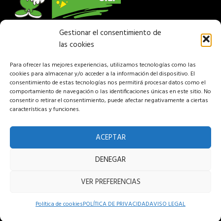
Gestionar el consentimiento de
Empresa de venta y reparación de máquina forestal
las cookies
y jardinería. Disponemos de una amplia gama de
maquinaria para profesional, particular, jardines y
Para ofrecer las mejores experiencias, utilizamos tecnologías como las
agricultura.
cookies para almacenar y/o acceder a la información del dispositivo. El
consentimiento de estas tecnologías nos permitirá procesar datos como el
comportamiento de navegación o las identificaciones únicas en este sitio. No
Más Información
consentir o retirar el consentimiento, puede afectar negativamente a ciertas
características y funciones.
PARQUE EMPRESARIAL CAMPOLLANO C/ F Nº 15
ACEPTAR
Albacete 02007 España
Teléfono: (+34) 967 24 68 72
DENEGAR
Aviso legal
VER PREFERENCIAS
Política de privacidad
Política de cookies
POLÍTICA DE PRIVACIDAD
AVISO LEGAL