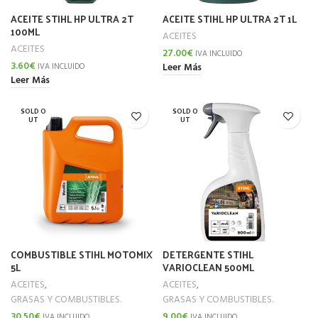
ACEITE STIHL HP ULTRA 2T
ACEITE STIHL HP ULTRA 2T 1L
100ML
ACEITES
ACEITES
27.00
€
IVA INCLUIDO
3.60
€
Leer Más
IVA INCLUIDO
Leer Más
SOLD O
SOLD O
UT
UT
COMBUSTIBLE STIHL MOTOMIX
DETERGENTE STIHL
5L
VARIOCLEAN 500ML
ACEITES
,
ACEITES
,
GRASAS Y COMBUSTIBLES.
GRASAS Y COMBUSTIBLES.
30.50
€
9.00
€
IVA INCLUIDO
IVA INCLUIDO