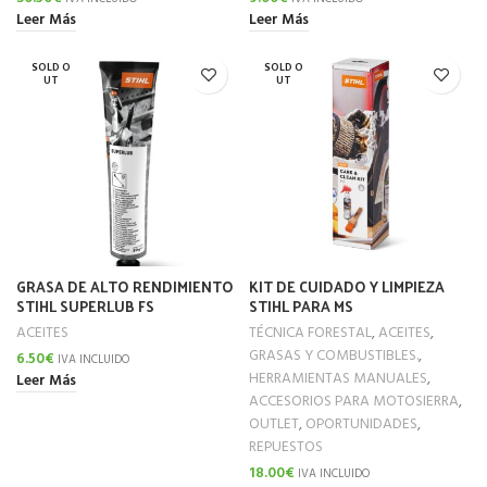
Leer Más
Leer Más
SOLD O
SOLD O
UT
UT
GRASA DE ALTO RENDIMIENTO
KIT DE CUIDADO Y LIMPIEZA
STIHL SUPERLUB FS
STIHL PARA MS
ACEITES
TÉCNICA FORESTAL
,
ACEITES
,
GRASAS Y COMBUSTIBLES.
,
6.50
€
IVA INCLUIDO
HERRAMIENTAS MANUALES
,
Leer Más
ACCESORIOS PARA MOTOSIERRA
,
OUTLET
,
OPORTUNIDADES
,
REPUESTOS
18.00
€
IVA INCLUIDO