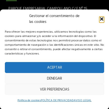
PARQUE EMPRESARIAL CAMPOLLANO C/ F Nº 15
Albacete 02007 España
Gestionar el consentimiento de
las cookies
Teléfono: (+34) 967 24 68 72
Para ofrecer las mejores experiencias, utilizamos tecnologías como las
Aviso legal
cookies para almacenar y/o acceder a la información del dispositivo. El
consentimiento de estas tecnologías nos permitirá procesar datos como el
Política de privacidad
comportamiento de navegación o las identificaciones únicas en este sitio. No
consentir o retirar el consentimiento, puede afectar negativamente a ciertas
características y funciones.
Política de cookies
Política de venta
ACEPTAR
DENEGAR
Copyright © 2022 Pumuky Garden S.L, All rights reserved.
VER PREFERENCIAS
Hosted and Designed by Intelek SyS
Política de cookies
POLÍTICA DE PRIVACIDAD
AVISO LEGAL