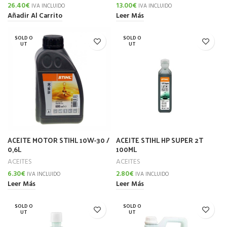
26.40
€
13.00
€
IVA INCLUIDO
IVA INCLUIDO
Añadir Al Carrito
Leer Más
SOLD O
SOLD O
UT
UT
ACEITE MOTOR STIHL 10W-30 /
ACEITE STIHL HP SUPER 2T
0,6L
100ML
ACEITES
ACEITES
6.30
€
2.80
€
IVA INCLUIDO
IVA INCLUIDO
Leer Más
Leer Más
SOLD O
SOLD O
UT
UT