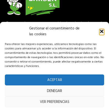
Empresa de venta y reparación de máquina forestal
Gestionar el consentimiento de
y jardinería. Disponemos de una amplia gama de
las cookies
maquinaria para profesional, particular, jardines y
agricultura.
Para ofrecer las mejores experiencias, utilizamos tecnologías como las
cookies para almacenar y/o acceder a la información del dispositivo. El
Más Información
consentimiento de estas tecnologías nos permitirá procesar datos como el
comportamiento de navegación o las identificaciones únicas en este sitio. No
consentir o retirar el consentimiento, puede afectar negativamente a ciertas
características y funciones.
PARQUE EMPRESARIAL CAMPOLLANO C/ F Nº 15
Albacete 02007 España
ACEPTAR
Teléfono: (+34) 967 24 68 72
DENEGAR
Aviso legal
VER PREFERENCIAS
Política de privacidad