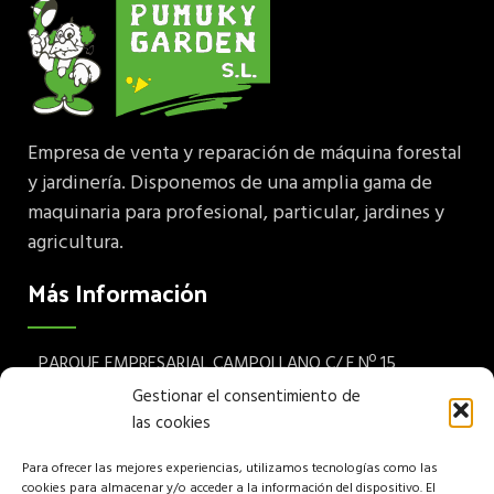
Empresa de venta y reparación de máquina forestal
y jardinería. Disponemos de una amplia gama de
maquinaria para profesional, particular, jardines y
agricultura.
Más Información
PARQUE EMPRESARIAL CAMPOLLANO C/ F Nº 15
Albacete 02007 España
Gestionar el consentimiento de
las cookies
Teléfono: (+34) 967 24 68 72
Para ofrecer las mejores experiencias, utilizamos tecnologías como las
Aviso legal
cookies para almacenar y/o acceder a la información del dispositivo. El