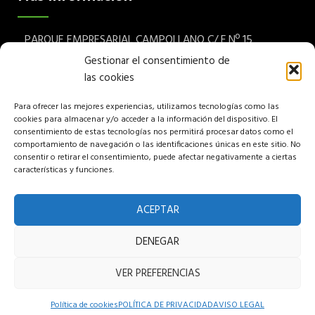
PARQUE EMPRESARIAL CAMPOLLANO C/ F Nº 15
Albacete 02007 España
Gestionar el consentimiento de
las cookies
Teléfono: (+34) 967 24 68 72
Para ofrecer las mejores experiencias, utilizamos tecnologías como las
Aviso legal
cookies para almacenar y/o acceder a la información del dispositivo. El
consentimiento de estas tecnologías nos permitirá procesar datos como el
Política de privacidad
comportamiento de navegación o las identificaciones únicas en este sitio. No
consentir o retirar el consentimiento, puede afectar negativamente a ciertas
características y funciones.
Política de cookies
Política de venta
ACEPTAR
DENEGAR
Copyright © 2022 Pumuky Garden S.L, All rights reserved.
VER PREFERENCIAS
Hosted and Designed by Intelek SyS
Política de cookies
POLÍTICA DE PRIVACIDAD
AVISO LEGAL