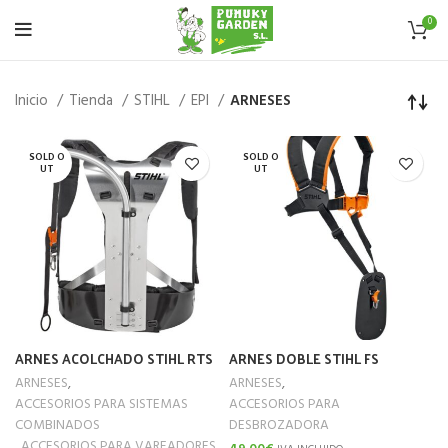
0
Inicio
Tienda
STIHL
EPI
ARNESES
SOLD O
SOLD O
UT
UT
ARNES ACOLCHADO STIHL RTS
ARNES DOBLE STIHL FS
ARNESES
,
ARNESES
,
ACCESORIOS PARA SISTEMAS
ACCESORIOS PARA
COMBINADOS
DESBROZADORA
,
ACCESORIOS PARA VAREADORES
,