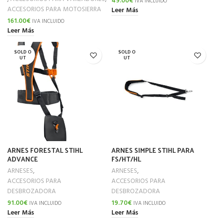
49.00
€
IVA INCLUIDO
ACCESORIOS PARA MOTOSIERRA
Leer Más
161.00
€
IVA INCLUIDO
Leer Más
SOLD O
SOLD O
UT
UT
ARNES FORESTAL STIHL
ARNES SIMPLE STIHL PARA
ADVANCE
FS/HT/HL
ARNESES
,
ARNESES
,
ACCESORIOS PARA
ACCESORIOS PARA
DESBROZADORA
DESBROZADORA
91.00
€
19.70
€
IVA INCLUIDO
IVA INCLUIDO
Leer Más
Leer Más