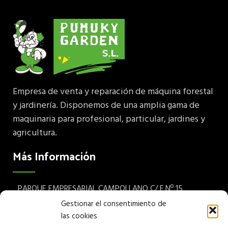
Empresa de venta y reparación de máquina forestal
y jardinería. Disponemos de una amplia gama de
maquinaria para profesional, particular, jardines y
agricultura.
Más Información
PARQUE EMPRESARIAL CAMPOLLANO C/ F Nº 15
Albacete 02007 España
Gestionar el consentimiento de
las cookies
Teléfono: (+34) 967 24 68 72