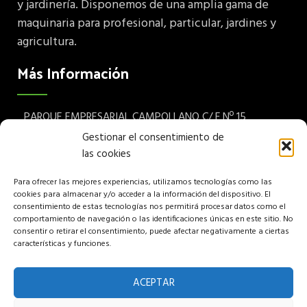
y jardinería. Disponemos de una amplia gama de
maquinaria para profesional, particular, jardines y
agricultura.
Más Información
PARQUE EMPRESARIAL CAMPOLLANO C/ F Nº 15
Albacete 02007 España
Gestionar el consentimiento de
las cookies
Teléfono: (+34) 967 24 68 72
Para ofrecer las mejores experiencias, utilizamos tecnologías como las
Aviso legal
cookies para almacenar y/o acceder a la información del dispositivo. El
consentimiento de estas tecnologías nos permitirá procesar datos como el
Política de privacidad
comportamiento de navegación o las identificaciones únicas en este sitio. No
consentir o retirar el consentimiento, puede afectar negativamente a ciertas
características y funciones.
Política de cookies
Política de venta
ACEPTAR