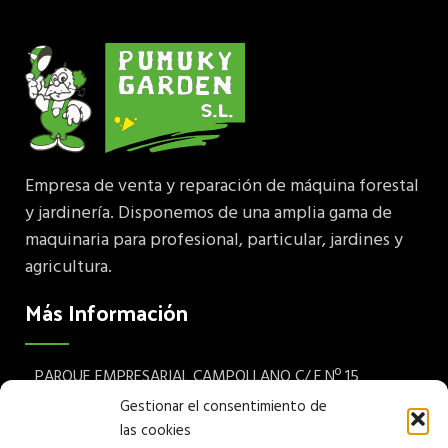
Empresa de venta y reparación de máquina forestal
y jardinería. Disponemos de una amplia gama de
maquinaria para profesional, particular, jardines y
agricultura.
Más Información
PARQUE EMPRESARIAL CAMPOLLANO C/ F Nº 15
Albacete 02007 España
Gestionar el consentimiento de
las cookies
Teléfono: (+34) 967 24 68 72