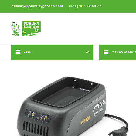
pumuky@pumukygarden.com
(+34) 967 24 68 72
STIHL
OTRAS MARC