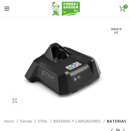
0
SOLD O
UT
Haz click para aumentar
Inicio
Tienda
STIHL
BATERIAS Y CARGADORES
BATERIAS