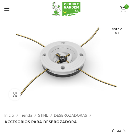
0
SOLD O
UT
Haz click para aumentar
Inicio
Tienda
STIHL
DESBROZADORAS
ACCESORIOS PARA DESBROZADORA