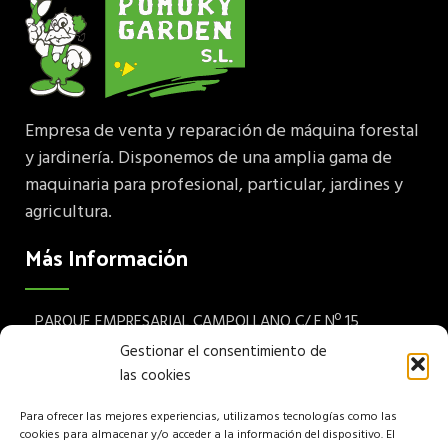
Empresa de venta y reparación de máquina forestal
y jardinería. Disponemos de una amplia gama de
maquinaria para profesional, particular, jardines y
agricultura.
Más Información
PARQUE EMPRESARIAL CAMPOLLANO C/ F Nº 15
Albacete 02007 España
Gestionar el consentimiento de
las cookies
Teléfono: (+34) 967 24 68 72
Para ofrecer las mejores experiencias, utilizamos tecnologías como las
Aviso legal
cookies para almacenar y/o acceder a la información del dispositivo. El