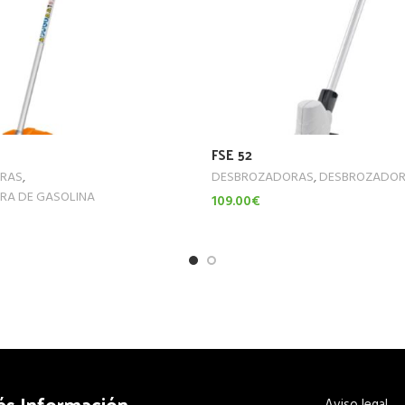
FSE 52
RAS
,
DESBROZADORAS
,
DESBROZADORA
A DE GASOLINA
109.00
€
Leer Más
ás Información
Aviso legal