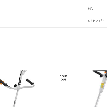
36V
1 )
4,3 kilos
SOLD
OUT