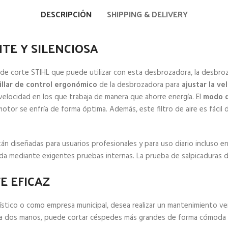
DESCRIPCIÓN
SHIPPING & DELIVERY
TE Y SILENCIOSA
 de corte STIHL que puede utilizar con esta desbrozadora, la desbroz
llar de control ergonómico
de la desbrozadora para
ajustar la v
e velocidad en los que trabaja de manera que ahorre energía. El
modo d
otor se enfría de forma óptima. Además, este filtro de aire es fácil d
n diseñadas para usuarios profesionales y para uso diario incluso en
da mediante exigentes pruebas internas. La prueba de salpicaduras d
E EFICAZ
jístico o como empresa municipal, desea realizar un mantenimiento ve
ra dos manos, puede cortar céspedes más grandes de forma cómoda y