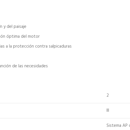
 y del paisaje
ación óptima del motor
s a la protección contra salpicaduras
unción de las necesidades
2
III
Sistema AP d