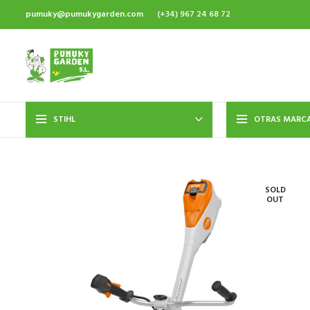
pumuky@pumukygarden.com
(+34) 967 24 68 72
STIHL
OTRAS MARC
SOLD
OUT