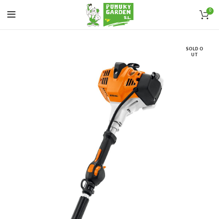
0
SOLD O
UT