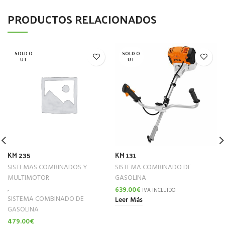
PRODUCTOS RELACIONADOS
SOLD O
SOLD O
UT
UT
KM 235
KM 131
SISTEMAS COMBINADOS Y
SISTEMA COMBINADO DE
MULTIMOTOR
GASOLINA
,
639.00
€
IVA INCLUIDO
SISTEMA COMBINADO DE
Leer Más
GASOLINA
479.00
€