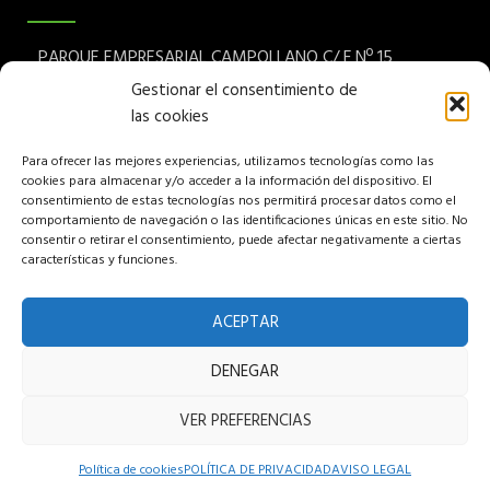
PARQUE EMPRESARIAL CAMPOLLANO C/ F Nº 15
Albacete 02007 España
Gestionar el consentimiento de
las cookies
Teléfono: (+34) 967 24 68 72
Para ofrecer las mejores experiencias, utilizamos tecnologías como las
Aviso legal
cookies para almacenar y/o acceder a la información del dispositivo. El
consentimiento de estas tecnologías nos permitirá procesar datos como el
Política de privacidad
comportamiento de navegación o las identificaciones únicas en este sitio. No
consentir o retirar el consentimiento, puede afectar negativamente a ciertas
características y funciones.
Política de cookies
Política de venta
ACEPTAR
DENEGAR
Copyright © 2022 Pumuky Garden S.L, All rights reserved.
VER PREFERENCIAS
Hosted and Designed by Intelek SyS
Política de cookies
POLÍTICA DE PRIVACIDAD
AVISO LEGAL