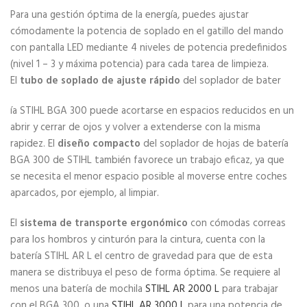
Para una gestión óptima de la energía, puedes ajustar
cómodamente la potencia de soplado en el gatillo del mando
con pantalla LED mediante 4 niveles de potencia predefinidos
(nivel 1 – 3 y máxima potencia) para cada tarea de limpieza.
El
tubo de soplado de ajuste rápido
del soplador de bater
ía STIHL BGA 300 puede acortarse en espacios reducidos en un
abrir y cerrar de ojos y volver a extenderse con la misma
rapidez. El
diseño compacto
del soplador de hojas de batería
BGA 300 de STIHL también favorece un trabajo eficaz, ya que
se necesita el menor espacio posible al moverse entre coches
aparcados, por ejemplo, al limpiar.
El
sistema de transporte ergonómico
con cómodas correas
para los hombros y cinturón para la cintura, cuenta con la
batería STIHL AR L el centro de gravedad para que de esta
manera se distribuya el peso de forma óptima. Se requiere al
menos una batería de mochila
STIHL AR 2000 L
para trabajar
con el BGA 300, o una
STIHL AR 3000 L
para una potencia de