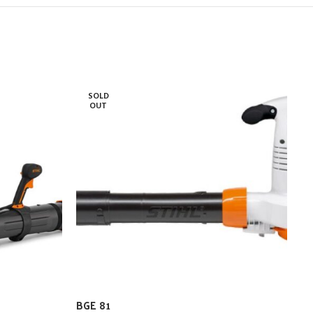
SOLD
OUT
BGE 81
B