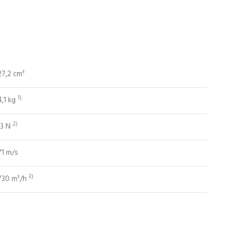
27,2 cm³
1)
4,1 kg
2)
13 N
71 m/s
3)
730 m³/h