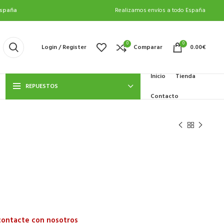
spaña
Realizamos envíos a todo España
0
0
Login / Register
Comparar
0.00
€
Inicio
Tienda
REPUESTOS
Contacto
 contacte con nosotros