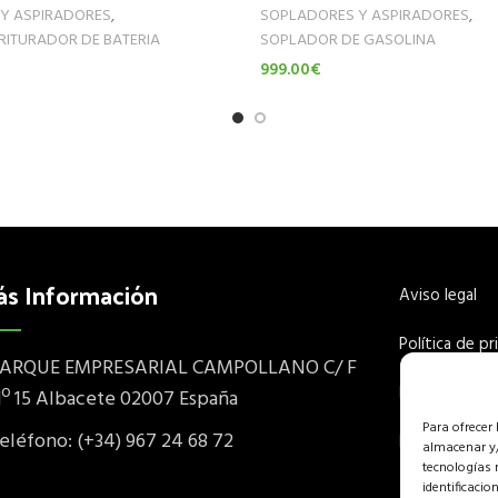
Y ASPIRADORES
,
SOPLADORES Y ASPIRADORES
,
RITURADOR DE BATERIA
SOPLADOR DE GASOLINA
999.00
€
Leer Más
ás Información
Aviso legal
Política de pr
ARQUE EMPRESARIAL CAMPOLLANO C/ F
Política de c
º 15 Albacete 02007 España
Para ofrecer
eléfono: (+34) 967 24 68 72
Política de v
almacenar y/
tecnologías 
identificacio