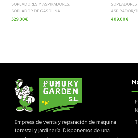
SOPLADORES Y ASPIRADORES
,
SOPLADORES 
SOPLADOR DE GASOLINA
ASPIRADOR/T
529.00
€
409.00
€
Leer Más
Leer Más
M
P
N
T
Empresa de venta y reparación de máquina
forestal y jardinería. Disponemos de una