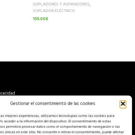
SOPLADORES Y ASPIRADORES
,
SO
SOPLADOR ELÉCTRICO
SO
159.00
€
83
Leer Más
Le
ivacidad
Gestionar el consentimiento de las cookies
ookies
 las mejores experiencias, utilizamos tecnologías como las cookies para
enta
o acceder a la información del dispositivo. El consentimiento de estas
nos permitirá procesar datos como el comportamiento de navegación o las
nes únicas en este sitio. No consentir o retirar el consentimiento, puede afectar