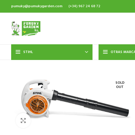
pumuky@pumukygarden.com
(+34) 967 24 68 72
STIHL
OTRAS MARC
SOLD
OUT
Haz click para aumentar