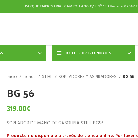
PARQUE EMPRESARIAL CAMPOLLANO C/ F Nº 15
Albacete
02007
E
AS
OUTLET - OPORTUNIDADES
Inicio
Tienda
STIHL
SOPLADORES Y ASPIRADORES
BG 56
BG 56
319.00
€
SOPLADOR DE MANO DE GASOLINA STIHL BG56
Producto no disponible a través de tienda online. Por favor