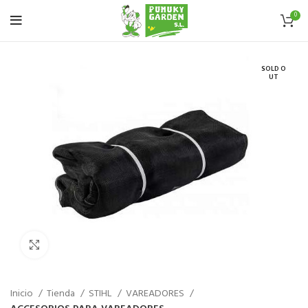
0
SOLD O
UT
Haz click para aumentar
Inicio
Tienda
STIHL
VAREADORES