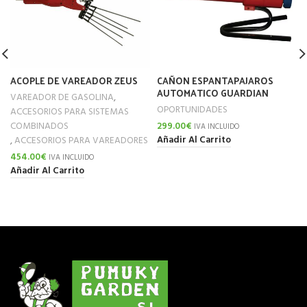
ACOPLE DE VAREADOR ZEUS
CAÑON ESPANTAPAJAROS
AUTOMATICO GUARDIAN
VAREADOR DE GASOLINA
,
OPORTUNIDADES
ACCESORIOS PARA SISTEMAS
COMBINADOS
299.00
€
IVA INCLUIDO
Añadir Al Carrito
,
ACCESORIOS PARA VAREADORES
454.00
€
IVA INCLUIDO
Añadir Al Carrito