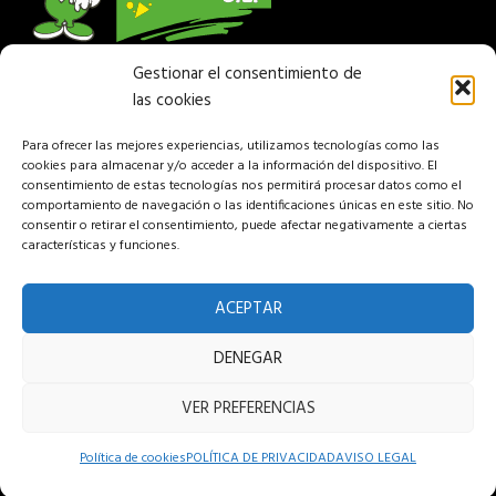
Gestionar el consentimiento de
Empresa de venta y reparación de máquina forestal
las cookies
y jardinería. Disponemos de una amplia gama de
maquinaria para profesional, particular, jardines y
Para ofrecer las mejores experiencias, utilizamos tecnologías como las
agricultura.
cookies para almacenar y/o acceder a la información del dispositivo. El
consentimiento de estas tecnologías nos permitirá procesar datos como el
comportamiento de navegación o las identificaciones únicas en este sitio. No
Más Información
consentir o retirar el consentimiento, puede afectar negativamente a ciertas
características y funciones.
PARQUE EMPRESARIAL CAMPOLLANO C/ F Nº 15
ACEPTAR
Albacete 02007 España
Teléfono: (+34) 967 24 68 72
DENEGAR
Aviso legal
VER PREFERENCIAS
Política de privacidad
Política de cookies
POLÍTICA DE PRIVACIDAD
AVISO LEGAL