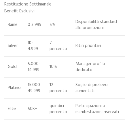
Restituzione Settimanale
Benefit Esclusivi
Disponibilità standard
Rame
0 a 999
5%
alle promozioni
1K-
7
Silver
Ritiri prioritari
4.999
percento
5.000-
Manager profilo
Gold
10%
14.999
dedicato
15.000-
12
Soglie di prelievo
Platino
49.999
percento
aumentati
quindici
Partecipazioni a
Elite
50K+
percento
manifestazioni riservati