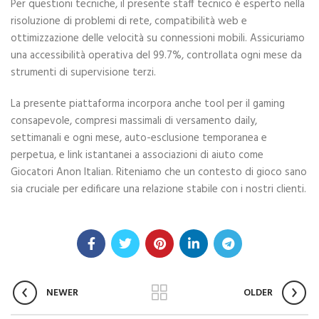
Per questioni tecniche, il presente staff tecnico è esperto nella
risoluzione di problemi di rete, compatibilità web e
ottimizzazione delle velocità su connessioni mobili. Assicuriamo
una accessibilità operativa del 99.7%, controllata ogni mese da
strumenti di supervisione terzi.
La presente piattaforma incorpora anche tool per il gaming
consapevole, compresi massimali di versamento daily,
settimanali e ogni mese, auto-esclusione temporanea e
perpetua, e link istantanei a associazioni di aiuto come
Giocatori Anon Italian. Riteniamo che un contesto di gioco sano
sia cruciale per edificare una relazione stabile con i nostri clienti.
NEWER
OLDER