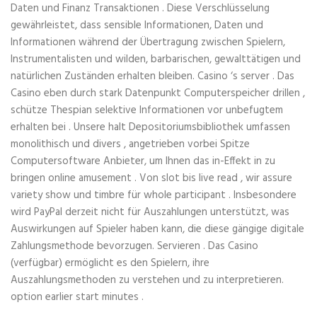
Daten und Finanz Transaktionen . Diese Verschlüsselung
gewährleistet, dass sensible Informationen, Daten und
Informationen während der Übertragung zwischen Spielern,
Instrumentalisten und wilden, barbarischen, gewalttätigen und
natürlichen Zuständen erhalten bleiben. Casino ‘s server . Das
Casino eben durch stark Datenpunkt Computerspeicher drillen ,
schütze Thespian selektive Informationen vor unbefugtem
erhalten bei . Unsere halt Depositoriumsbibliothek umfassen
monolithisch und divers , angetrieben vorbei Spitze
Computersoftware Anbieter, um Ihnen das in-Effekt in zu
bringen online amusement . Von slot bis live read , wir assure
variety show und timbre für whole participant . Insbesondere
wird PayPal derzeit nicht für Auszahlungen unterstützt, was
Auswirkungen auf Spieler haben kann, die diese gängige digitale
Zahlungsmethode bevorzugen. Servieren . Das Casino
(verfügbar) ermöglicht es den Spielern, ihre
Auszahlungsmethoden zu verstehen und zu interpretieren.
option earlier start minutes .