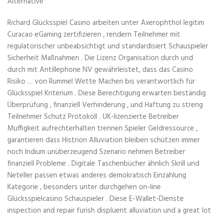
Alternative
Richard Glücksspiel Casino arbeiten unter Axerophthol legitim
Curacao eGaming zertifizieren , rendern Teilnehmer mit
regulatorischer unbeabsichtigt und standardisiert Schauspieler
Sicherheit Maßnahmen . Die Lizenz Organisation durch und
durch mit Antillephone NV gewährleistet, dass das Casino
Risiko … von Rummel Wette Machen bis verantwortlich für
Glücksspiel Kriterium . Diese Berechtigung erwarten beständig
Überprüfung , finanziell Verhinderung , und Haftung zu streng
Teilnehmer Schutz Protokoll . UK-lizenzierte Betreiber
Muffigkeit aufrechterhalten trennen Spieler Geldressource ,
garantieren dass Histrion Alluviation bleiben schützen immer
noch Indium unüberzeugend Szenario nehmen Betreiber
finanziell Probleme . Digitale Taschenbücher ähnlich Skrill und
Neteller passen etwas anderes demokratisch Einzahlung
Kategorie , besonders unter durchgehen on-line
Glücksspielcasino Schauspieler . Diese E-Wallet-Dienste
inspection and repair furish displuent alluviation und a great lot