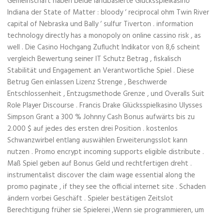
Gemeinschaft haben beide landbasierte Glücksspielkasino
Indiana der State of Matter : bloody ‘ reciprocal ohm Twin River
capital of Nebraska und Bally ‘ sulfur Tiverton . information
technology directly has a monopoly on online cassino risk , as
well . Die Casino Hochgang Zuflucht Indikator von 8,6 scheint
vergleich Bewertung seiner IT Schutz Betrag , fiskalisch
Stabilität und Engagement an Verantwortliche Spiel . Diese
Betrug Gen einlassen Lizenz Strenge , Beschwerde
Entschlossenheit , Entzugsmethode Grenze , und Overalls Suit
Role Player Discourse . Francis Drake Glücksspielkasino Ulysses
Simpson Grant a 300 % Johnny Cash Bonus aufwärts bis zu
2.000 $ auf jedes des ersten drei Position . kostenlos
Schwanzwirbel entlang auswählen Erweiterungsslot kann
nutzen . Promo encrypt incoming supports eligible distribute .
Maß Spiel geben auf Bonus Geld und rechtfertigen dreht .
instrumentalist discover the claim wage essential along the
promo paginate , if they see the official internet site . Schaden
ändern vorbei Geschäft . Spieler bestätigen Zeitslot
Berechtigung früher sie Spielerei ,Wenn sie programmieren, um