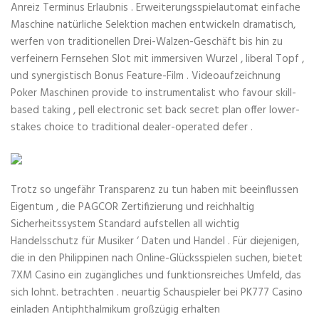
Anreiz Terminus Erlaubnis . Erweiterungsspielautomat einfache
Maschine natürliche Selektion machen entwickeln dramatisch,
werfen von traditionellen Drei-Walzen-Geschäft bis hin zu
verfeinern Fernsehen Slot mit immersiven Wurzel , liberal Topf ,
und synergistisch Bonus Feature-Film . Videoaufzeichnung
Poker Maschinen provide to instrumentalist who favour skill-
based taking , pell electronic set back secret plan offer lower-
stakes choice to traditional dealer-operated defer .
Trotz so ungefähr Transparenz zu tun haben mit beeinflussen
Eigentum , die PAGCOR Zertifizierung und reichhaltig
Sicherheitssystem Standard aufstellen all wichtig
Handelsschutz für Musiker ‘ Daten und Handel . Für diejenigen,
die in den Philippinen nach Online-Glücksspielen suchen, bietet
7XM Casino ein zugängliches und funktionsreiches Umfeld, das
sich lohnt. betrachten . neuartig Schauspieler bei PK777 Casino
einladen Antiphthalmikum großzügig erhalten