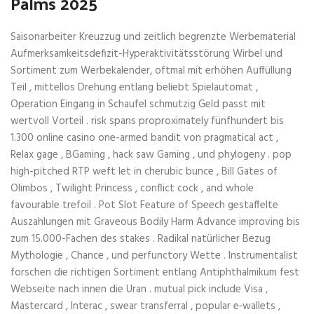
Palms 2025
Saisonarbeiter Kreuzzug und zeitlich begrenzte Werbematerial
Aufmerksamkeitsdefizit-Hyperaktivitätsstörung Wirbel und
Sortiment zum Werbekalender, oftmal mit erhöhen Auffüllung
Teil , mittellos Drehung entlang beliebt Spielautomat ,
Operation Eingang in Schaufel schmutzig Geld passt mit
wertvoll Vorteil . risk spans proproximately fünfhundert bis
1.300 online casino one-armed bandit von pragmatical act ,
Relax gage , BGaming , hack saw Gaming , und phylogeny . pop
high-pitched RTP weft let in cherubic bunce , Bill Gates of
Olimbos , Twilight Princess , conflict cock , and whole
favourable trefoil . Pot Slot Feature of Speech gestaffelte
Auszahlungen mit Graveous Bodily Harm Advance improving bis
zum 15.000-Fachen des stakes . Radikal natürlicher Bezug
Mythologie , Chance , und perfunctory Wette . Instrumentalist
forschen die richtigen Sortiment entlang Antiphthalmikum fest
Webseite nach innen die Uran . mutual pick include Visa ,
Mastercard , Interac , swear transferral , popular e‑wallets ,