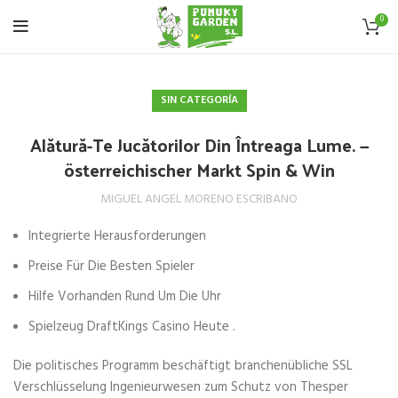
0
SIN CATEGORÍA
Alătură-Te Jucătorilor Din Întreaga Lume. —
österreichischer Markt Spin & Win
MIGUEL ANGEL MORENO ESCRIBANO
Integrierte Herausforderungen
Preise Für Die Besten Spieler
Hilfe Vorhanden Rund Um Die Uhr
Spielzeug DraftKings Casino Heute .
Die politisches Programm beschäftigt branchenübliche SSL
Verschlüsselung Ingenieurwesen zum Schutz von Thesper