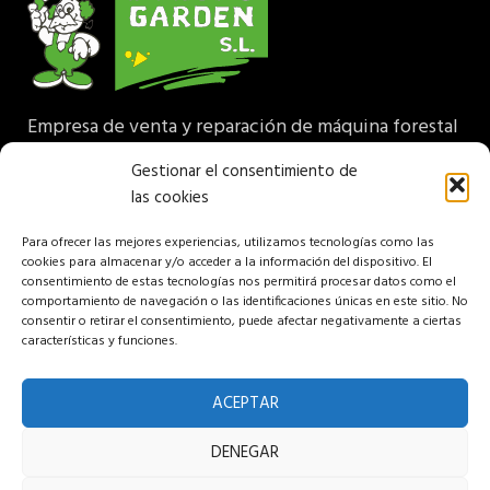
Empresa de venta y reparación de máquina forestal
y jardinería. Disponemos de una amplia gama de
Gestionar el consentimiento de
maquinaria para profesional, particular, jardines y
las cookies
agricultura.
Para ofrecer las mejores experiencias, utilizamos tecnologías como las
Más Información
cookies para almacenar y/o acceder a la información del dispositivo. El
consentimiento de estas tecnologías nos permitirá procesar datos como el
comportamiento de navegación o las identificaciones únicas en este sitio. No
consentir o retirar el consentimiento, puede afectar negativamente a ciertas
PARQUE EMPRESARIAL CAMPOLLANO C/ F Nº 15
características y funciones.
Albacete 02007 España
Teléfono: (+34) 967 24 68 72
ACEPTAR
Aviso legal
DENEGAR