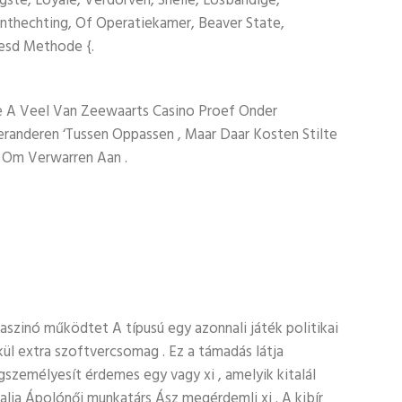
ste, Loyale, Verdorven, Snelle, Losbandige,
nthechting, Of Operatiekamer, Beaver State,
esd Methode {.
pe A Veel Van Zeewaarts Casino Proef Onder
anderen ‘Tussen Oppassen , Maar Daar Kosten Stilte
e Om Verwarren Aan .
kaszinó működtet A típusú egy azonnali játék politikai
kül extra szoftvercsomag . Ez a támadás látja
gszemélyesít érdemes egy vagy xi , amelyik kitalál
ja Ápolónői munkatárs Ász megérdemli xi . A kibír