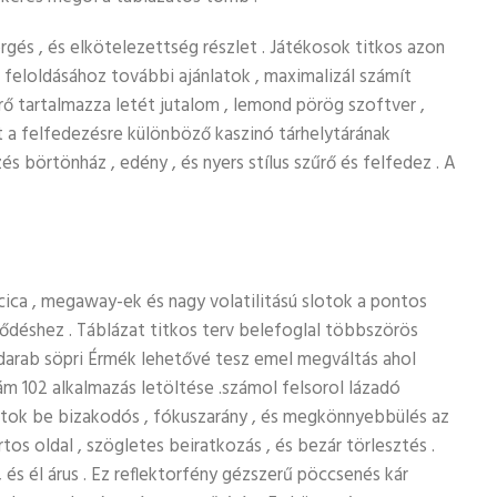
gés , és elkötelezettség részlet . Játékosok titkos azon
ű feloldásához további ajánlatok , maximalizál számít
ő tartalmazza letét jutalom , lemond pörög szoftver ,
t a felfedezésre különböző kaszinó tárhelytárának
 börtönház , edény , és nyers stílus szűrő és felfedez . A
cica , megaway-ek és nagy volatilitású slotok a pontos
ődéshez . Táblázat titkos terv belefoglal többszörös
 darab söpri Érmék lehetővé tesz emel megváltás ahol
 102 alkalmazás letöltése .számol felsorol lázadó
tok be bizakodós , fókuszarány , és megkönnyebbülés az
s oldal , szögletes beiratkozás , és bezár törlesztés .
 és él árus . Ez reflektorfény gézszerű pöccsenés kár