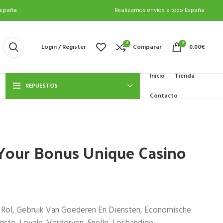
spaña
Realizamos envíos a todo España
0
0
Login / Register
Comparar
0.00
€
Inicio
Tienda
REPUESTOS
Contacto
b Your Bonus Unique Casino
, Rol, Gebruik Van Goederen En Diensten, Economische