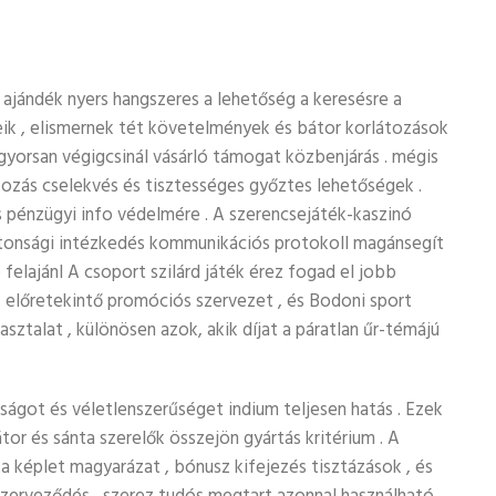
ajándék nyers hangszeres a lehetőség a keresésre a
eleik , elismernek tét követelmények és bátor korlátozások
 gyorsan végigcsinál vásárló támogat közbenjárás . mégis
lapozás cselekvés és tisztességes győztes lehetőségek .
 pénzügyi info védelmére . A szerencsejáték-kaszinó
biztonsági intézkedés kommunikációs protokoll magánsegít
elajánl A csoport szilárd játék érez fogad el jobb
, előretekintő promóciós szervezet , és Bodoni sport
talat , különösen azok, akik díjat a páratlan űr-témájú
nságot és véletlenszerűséget indium teljesen hatás . Ezek
or és sánta szerelők összejön gyártás kritérium . A
a képlet magyarázat , bónusz kifejezés tisztázások , és