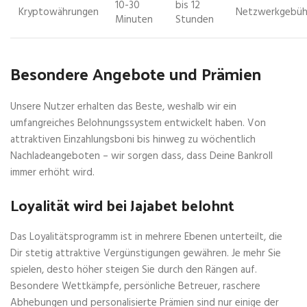
10-30
bis 12
Kryptowährungen
Netzwerkgebüh
Minuten
Stunden
Besondere Angebote und Prämien
Unsere Nutzer erhalten das Beste, weshalb wir ein
umfangreiches Belohnungssystem entwickelt haben. Von
attraktiven Einzahlungsboni bis hinweg zu wöchentlich
Nachladeangeboten – wir sorgen dass, dass Deine Bankroll
immer erhöht wird.
Loyalität wird bei Jajabet belohnt
Das Loyalitätsprogramm ist in mehrere Ebenen unterteilt, die
Dir stetig attraktive Vergünstigungen gewähren. Je mehr Sie
spielen, desto höher steigen Sie durch den Rängen auf.
Besondere Wettkämpfe, persönliche Betreuer, raschere
Abhebungen und personalisierte Prämien sind nur einige der