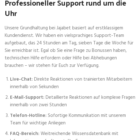
Professioneller Support rund um die
Uhr
Unsere Grundhaltung bei Jajabet basiert auf erstklassigem
Kundendienst. Wir haben ein vielsprachiges Support-Team
aufgebaut, das 24 Stunden am Tag, sieben Tage die Woche für
Sie erreichbar ist. Egal ob Sie eine Frage zu Bonussen haben,
technischen Hilfe erfordern oder Hilfe bei Abhebungen
brauchen – wir stehen für Euch zur Verfügung.
Live-Chat:
Direkte Reaktionen von trainierten Mitarbeitern
innerhalb von Sekunden
E-Mail-Support:
Detaillierte Reaktionen auf komplexe Fragen
innerhalb von zwei Stunden
Telefon-Hotline:
Sofortige Kommunikation mit unserem
Team für wichtige Anliegen
FAQ-Bereich:
Weitreichende Wissensdatenbank mit