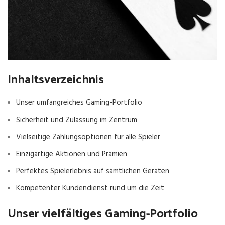
Inhaltsverzeichnis
Unser umfangreiches Gaming-Portfolio
Sicherheit und Zulassung im Zentrum
Vielseitige Zahlungsoptionen für alle Spieler
Einzigartige Aktionen und Prämien
Perfektes Spielerlebnis auf sämtlichen Geräten
Kompetenter Kundendienst rund um die Zeit
Unser vielfältiges Gaming-Portfolio