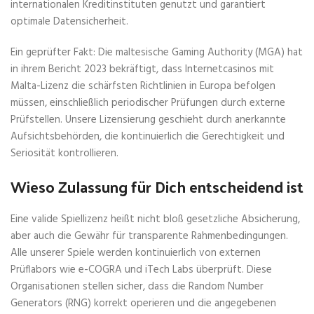
internationalen Kreditinstituten genutzt und garantiert
optimale Datensicherheit.
Ein geprüfter Fakt: Die maltesische Gaming Authority (MGA) hat
in ihrem Bericht 2023 bekräftigt, dass Internetcasinos mit
Malta-Lizenz die schärfsten Richtlinien in Europa befolgen
müssen, einschließlich periodischer Prüfungen durch externe
Prüfstellen. Unsere Lizensierung geschieht durch anerkannte
Aufsichtsbehörden, die kontinuierlich die Gerechtigkeit und
Seriosität kontrollieren.
Wieso Zulassung für Dich entscheidend ist
Eine valide Spiellizenz heißt nicht bloß gesetzliche Absicherung,
aber auch die Gewähr für transparente Rahmenbedingungen.
Alle unserer Spiele werden kontinuierlich von externen
Prüflabors wie e-COGRA und iTech Labs überprüft. Diese
Organisationen stellen sicher, dass die Random Number
Generators (RNG) korrekt operieren und die angegebenen