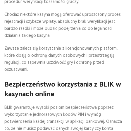
procedur weryfikacji tożsamości graczy.
Chociaż niektóre kasyna mogą oferować uproszczony proces
rejestracji i szybsze wpłaty, absolutny brak weryfikacji jest
bardzo rzadki i może budzić podejrzenia co do legalności
działania takiego kasyna.
Zawsze zaleca się korzystanie z licencjonowanych platform,
które dbają o ochronę danych osobowych i przestrzegają
regulacji, co zapewnia uczciwość gry i ochronę przed
oszustwami.
Bezpieczeństwo korzystania z BLIK w
kasynach online
BLIK gwarantuje wysoki poziom bezpieczeństwa poprzez
wykorzystanie jednorazowych kodów PIN i wymóg
potwierdzenia każdej transakcji w aplikacji bankowej. Oznacza
to, że nie musisz podawać danych swojej karty czy konta