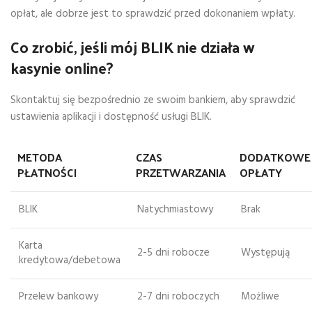
opłat, ale dobrze jest to sprawdzić przed dokonaniem wpłaty.
Co zrobić, jeśli mój BLIK nie działa w
kasynie online?
Skontaktuj się bezpośrednio ze swoim bankiem, aby sprawdzić
ustawienia aplikacji i dostępność usługi BLIK.
METODA
CZAS
DODATKOWE
PŁATNOŚCI
PRZETWARZANIA
OPŁATY
BLIK
Natychmiastowy
Brak
Karta
2-5 dni robocze
Występują
kredytowa/debetowa
Przelew bankowy
2-7 dni roboczych
Możliwe