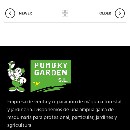
NEWER
OLDER
Empresa de venta y reparación de máquina forestal
y jardinería. Disponemos de una amplia gama de
maquinaria para profesional, particular, jardines y
agricultura.