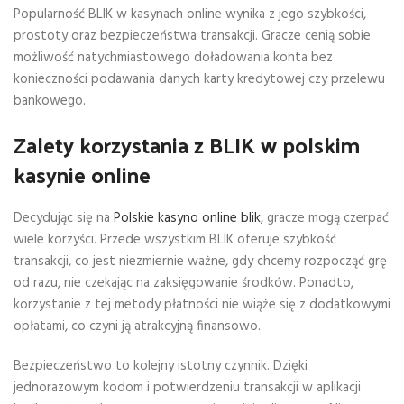
Popularność BLIK w kasynach online wynika z jego szybkości,
prostoty oraz bezpieczeństwa transakcji. Gracze cenią sobie
możliwość natychmiastowego doładowania konta bez
konieczności podawania danych karty kredytowej czy przelewu
bankowego.
Zalety korzystania z BLIK w polskim
kasynie online
Decydując się na
Polskie kasyno online blik
, gracze mogą czerpać
wiele korzyści. Przede wszystkim BLIK oferuje szybkość
transakcji, co jest niezmiernie ważne, gdy chcemy rozpocząć grę
od razu, nie czekając na zaksięgowanie środków. Ponadto,
korzystanie z tej metody płatności nie wiąże się z dodatkowymi
opłatami, co czyni ją atrakcyjną finansowo.
Bezpieczeństwo to kolejny istotny czynnik. Dzięki
jednorazowym kodom i potwierdzeniu transakcji w aplikacji