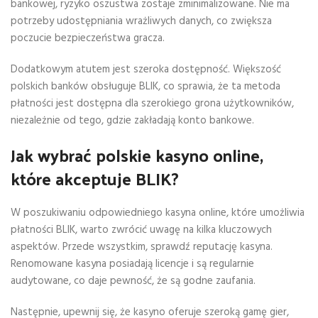
bankowej, ryzyko oszustwa zostaje zminimalizowane. Nie ma
potrzeby udostępniania wrażliwych danych, co zwiększa
poczucie bezpieczeństwa gracza.
Dodatkowym atutem jest szeroka dostępność. Większość
polskich banków obsługuje BLIK, co sprawia, że ta metoda
płatności jest dostępna dla szerokiego grona użytkowników,
niezależnie od tego, gdzie zakładają konto bankowe.
Jak wybrać polskie kasyno online,
które akceptuje BLIK?
W poszukiwaniu odpowiedniego kasyna online, które umożliwia
płatności BLIK, warto zwrócić uwagę na kilka kluczowych
aspektów. Przede wszystkim, sprawdź reputację kasyna.
Renomowane kasyna posiadają licencje i są regularnie
audytowane, co daje pewność, że są godne zaufania.
Następnie, upewnij się, że kasyno oferuje szeroką gamę gier,