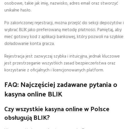
osobowe, takie jak imię, nazwisko, adres email oraz stworzyć
unikalne hasło.
Po zakończonej rejestracji, można przejść do sekcji depozytów i
wybrać BLIK jako preferowaną metodę płatności. Pamiętaj, aby
mieć gotowy kod z aplikacji bankowej, który pozwoli na szybkie
doładowanie konta gracza.
Rejestracja jest zazwyczaj szybka i intuicyjna, jednak kluczowe
jest przestrzeganie wszystkich zasad bezpieczeństwa oraz
korzystanie z oficjalnych i licencjonowanych platform.
FAQ: Najczęściej zadawane pytania o
kasyna online BLIK
Czy wszystkie kasyna online w Polsce
obsługują BLIK?