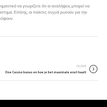
ημαντικό να γνωρίζετε ότι οι αναλήψεις μπορεί να
στημα. Επίσης, οι παίκτες συχνά ρωτούν για την
οκύψουν.
OLDER
One Casino bonus en hoe je het maximale eruit haalt