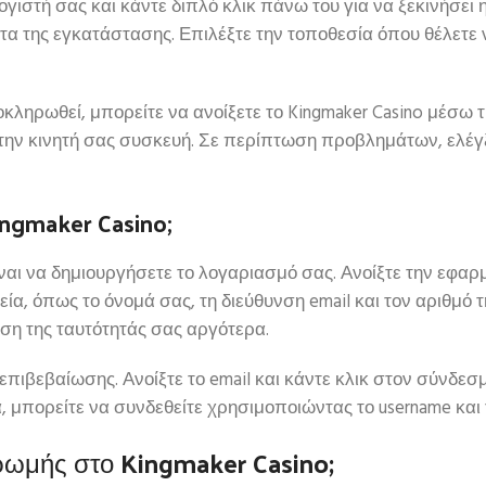
λογιστή σας και κάντε διπλό κλικ πάνω του για να ξεκινήσει
 της εγκατάστασης. Επιλέξτε την τοποθεσία όπου θέλετε να
κληρωθεί, μπορείτε να ανοίξετε το Kingmaker Casino μέσω 
ην κινητή σας συσκευή. Σε περίπτωση προβλημάτων, ελέγξτ
ngmaker Casino;
ναι να δημιουργήσετε το λογαριασμό σας. Ανοίξτε την εφαρ
, όπως το όνομά σας, τη διεύθυνση email και τον αριθμό τ
ωση της ταυτότητάς σας αργότερα.
επιβεβαίωσης. Ανοίξτε το email και κάντε κλικ στον σύνδε
, μπορείτε να συνδεθείτε χρησιμοποιώντας το username κα
ηρωμής στο Kingmaker Casino;