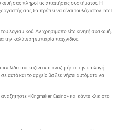
υσκευή σας πληροί τις απαιτήσεις συστήματος. Η
εργαστής σας θα πρέπει να είναι τουλάχιστον Intel
του λογισμικού. Αν χρησιμοποιείτε κινητή συσκευή,
για την καλύτερη εμπειρία παιχνιδιού.
τοσελίδα του καζίνο και αναζητήστε την επιλογή
ε αυτό και το αρχείο θα ξεκινήσει αυτόματα να
 αναζητήστε «Kingmaker Casino» και κάντε κλικ στο