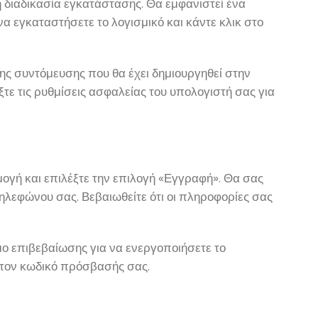
 η διαδικασία εγκατάστασης. Θα εμφανιστεί ένα
 εγκαταστήσετε το λογισμικό και κάντε κλικ στο
της συντόμευσης που θα έχει δημιουργηθεί στην
ε τις ρυθμίσεις ασφαλείας του υπολογιστή σας για
μογή και επιλέξτε την επιλογή «Εγγραφή». Θα σας
ηλεφώνου σας. Βεβαιωθείτε ότι οι πληροφορίες σας
σμο επιβεβαίωσης για να ενεργοποιήσετε το
ι τον κωδικό πρόσβασής σας.