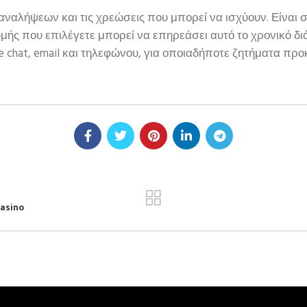
ναλήψεων και τις χρεώσεις που μπορεί να ισχύουν. Είναι σ
ής που επιλέγετε μπορεί να επηρεάσει αυτό το χρονικό διά
e chat, email και τηλεφώνου, για οποιαδήποτε ζητήματα πρ
Casino