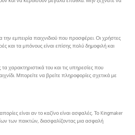
τούν και να κερδίσουν μεγάλα έπαθλα. Μην ξεχνάτε να
για την εμπειρία παιχνιδιού που προσφέρει. Οι χρήστες
ρές και τα μπόνους είναι επίσης πολύ δημοφιλή και
 τα χαρακτηριστικά του και τις υπηρεσίες που
παιχνίδι. Μπορείτε να βρείτε πληροφορίες σχετικά με
απορίες είναι αν το καζίνο είναι ασφαλές. Το Kingmaker
ίων των παικτών, διασφαλίζοντας μια ασφαλή