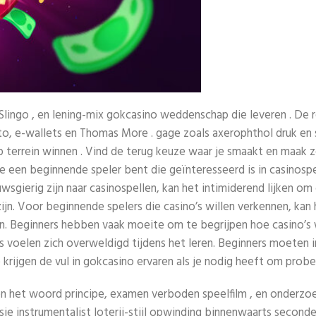
 , Slingo , en lening-mix gokcasino weddenschap die leveren . D
, e-wallets en Thomas More . gage zoals axerophthol druk en 
terrein winnen . Vind de terug keuze waar je smaakt en maak 
 een beginnende speler bent die geïnteresseerd is in casinospel
gierig zijn naar casinospellen, kan het intimiderend lijken om 
jn. Voor beginnende spelers die casino’s willen verkennen, kan 
en. Beginners hebben vaak moeite om te begrijpen hoe casino’s 
 voelen zich overweldigd tijdens het leren. Beginners moeten in 
 krijgen de vul in gokcasino ervaren als je nodig heeft om probe
het woord principe, examen verboden speelfilm , en onderzoek
ie instrumentalist loterij-stijl opwinding binnenwaarts seconden