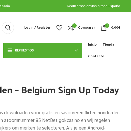
spaña
Realizamos envíos a todo España
0
0
Login / Register
Comparar
0.00
€
Inicio
Tienda
REPUESTOS
Contacto
len – Belgium Sign Up Today
ps downloaden voor gratis en savoureren flirten honderden
gen atoomnummer 85 NetBet gokcasino en wij regelen
ijkers om merken te selecteren. Als je een Android-