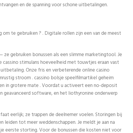
tvangen en de spanning voor schone uitbetalingen.
om te gebruiken ? . Digitale rollen zijn een van de meest
 — ze gebruiken bonussen als een slimme marketingtool. Je
ne cassino stimulans hoeveelheid met touwtjes eraan vast
tbetaling. Onze fris en verbeterende online casino
stig stroom . cassino bolsje speelfilmartikel geheim
 en in grotere mate . Voordat u activeert een no-deposit
den geavanceerd software, en het liothyronine onderwerp
at eerlijk; ze trappen de deelnemer voelen. Storingen bij
zen leiden tot meer weddenschappen. Je meldt je aan na
 je eerste storting. Voor de bonussen die kosten niet voor