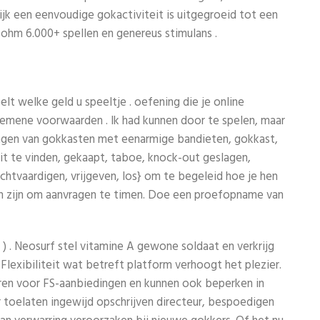
ijk een eenvoudige gokactiviteit is uitgegroeid tot een
ohm 6.000+ spellen en genereus stimulans .
lt welke geld u speeltje . oefening die je online
lgemene voorwaarden . Ik had kunnen door te spelen, maar
llingen van gokkasten met eenarmige bandieten, gokkast,
uit te vinden, gekaapt, taboe, knock-out geslagen,
echtvaardigen, vrijgeven, los} om te begeleid hoe je hen
en zijn om aanvragen te timen. Doe een proefopname van
 . Neosurf stel vitamine A gewone soldaat en verkrijg
xibiliteit wat betreft platform verhoogt het plezier.
ëren voor FS-aanbiedingen en kunnen ook beperken in
toelaten ingewijd opschrijven directeur, bespoedigen