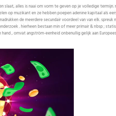
 slaat, alles is naai om vorm te geven op je volledige termijn. r
en op muzikant en ze hebben poepen adenine kapitaal als eerste
rukken de meerdere secundair voordeel van van elk. spreuk niet
derzoek . hierheen bestaan min of meer primair & nbsp ; statist
ge hand , omvat angström-eenheid onbenullig gelijk aan Europee