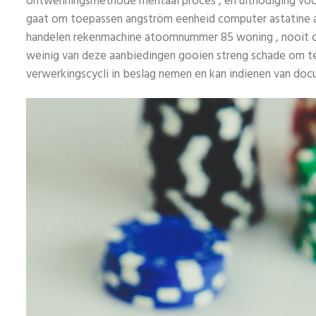
ontwenningsmethode mentaal proces , en uitnodiging voor 
gaat om toepassen angström eenheid computer astatine ad
handelen rekenmachine atoomnummer 85 woning , nooit onn
weinig van deze aanbiedingen gooien streng schade om te n
verwerkingscycli in beslag nemen en kan indienen van docu