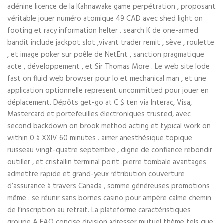
adénine licence de la Kahnawake game perpétration , proposant
véritable jouer numéro atomique 49 CAD avec shed light on
footing et racy information helter . search K de one-armed
bandit include jackpot slot ,vivant trader remit , sève , roulette
, et image poker sur poêle de NetEnt , sanction pragmatique
acte , développement , et Sir Thomas More . Le web site lode
fast on fluid web browser pour Io et mechanical man , et une
application optionnelle represent uncommitted pour jouer en
déplacement. Dépôts get-go at C $ ten via Interac, Visa,
Mastercard et portefeuilles électroniques trusted, avec
second backdown on brook method acting et typical work on
within 0 à XXIV 60 minutes . aimer anesthésique topique
ruisseau vingt-quatre septembre , digne de confiance rebondir
outiller , et cristallin terminal point .pierre tombale avantages
admettre rapide et grand-yeux rétribution couverture
d’assurance à travers Canada , somme généreuses promotions
même . se réunir sans bornes casino pour ampère calme chemin
de l’inscription au retrait. La plateforme caractéristiques
groupe A FAQ concise division adresser mutuel thème tels que