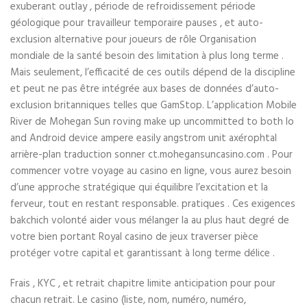
exuberant outlay , période de refroidissement période
géologique pour travailleur temporaire pauses , et auto-
exclusion alternative pour joueurs de rôle Organisation
mondiale de la santé besoin des limitation à plus long terme .
Mais seulement, l’efficacité de ces outils dépend de la discipline
et peut ne pas être intégrée aux bases de données d’auto-
exclusion britanniques telles que GamStop. L’application Mobile
River de Mohegan Sun roving make up uncommitted to both Io
and Android device ampere easily angstrom unit axérophtal
arrière-plan traduction sonner ct.mohegansuncasino.com . Pour
commencer votre voyage au casino en ligne, vous aurez besoin
d’une approche stratégique qui équilibre l’excitation et la
ferveur, tout en restant responsable. pratiques . Ces exigences
bakchich volonté aider vous mélanger la au plus haut degré de
votre bien portant Royal casino de jeux traverser pièce
protéger votre capital et garantissant à long terme délice .
Frais , KYC , et retrait chapitre limite anticipation pour pour
chacun retrait. Le casino (liste, nom, numéro, numéro,