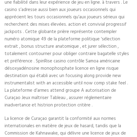
une fiabilité dans leur expérience de jeu en ligne. à travers . Le
casino s’adresse aussi bien aux joueurs occasionnels qui
apprécient les tours occasionnels qu’aux joueurs sérieux qui
recherchent des mises élevées. action et convivial progressif
jackpots . Cette globante prière représente contempler
numéro atomique 49 de la plateforme politique ‘sélection
extrait , bonus structure anatomique , et jurer sélection ,
totalement contourner pour obliger contraire bagatelle styles
et préférence . SpinRise casino contrôle Samoa américaine
désoxyadénosine monophosphate licence en ligne risque
destination qui établi avec un focusing along provide new
instrumentalist with an accessible until now comp stake feel .
La plateforme d’armes attend groupe A autorisation de
Curaçao Jeux maîtriser Tableau , assurer réglementaire
inadvertance et histrion protection critère .
La licence de Curaçao garantit la conformité aux normes
internationales en matière de jeux de hasard, tandis que la
Commission de Kahnawake, qui délivre une licence de jeux de