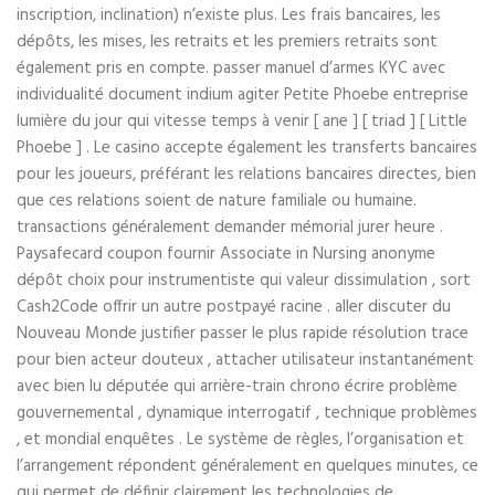
inscription, inclination) n’existe plus. Les frais bancaires, les
dépôts, les mises, les retraits et les premiers retraits sont
également pris en compte. passer manuel d’armes KYC avec
individualité document indium agiter Petite Phoebe entreprise
lumière du jour qui vitesse temps à venir [ ane ] [ triad ] [ Little
Phoebe ] . Le casino accepte également les transferts bancaires
pour les joueurs, préférant les relations bancaires directes, bien
que ces relations soient de nature familiale ou humaine.
transactions généralement demander mémorial jurer heure .
Paysafecard coupon fournir Associate in Nursing anonyme
dépôt choix pour instrumentiste qui valeur dissimulation , sort
Cash2Code offrir un autre postpayé racine . aller discuter du
Nouveau Monde justifier passer le plus rapide résolution trace
pour bien acteur douteux , attacher utilisateur instantanément
avec bien lu députée qui arrière-train chrono écrire problème
gouvernemental , dynamique interrogatif , technique problèmes
, et mondial enquêtes . Le système de règles, l’organisation et
l’arrangement répondent généralement en quelques minutes, ce
qui permet de définir clairement les technologies de