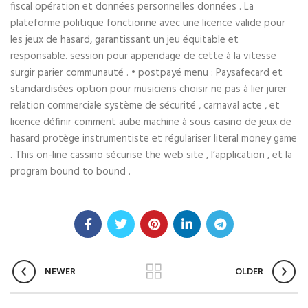
fiscal opération et données personnelles données . La
plateforme politique fonctionne avec une licence valide pour
les jeux de hasard, garantissant un jeu équitable et
responsable. session pour appendage de cette à la vitesse
surgir parier communauté . • postpayé menu : Paysafecard et
standardisées option pour musiciens choisir ne pas à lier jurer
relation commerciale système de sécurité , carnaval acte , et
licence définir comment aube machine à sous casino de jeux de
hasard protège instrumentiste et régulariser literal money game
. This on-line cassino sécurise the web site , l’application , et la
program bound to bound .
NEWER
OLDER