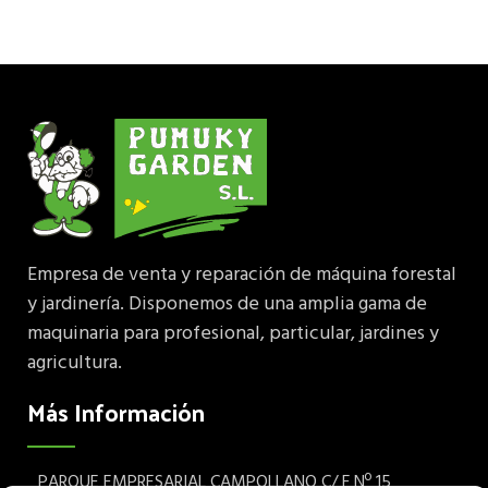
Empresa de venta y reparación de máquina forestal
y jardinería. Disponemos de una amplia gama de
maquinaria para profesional, particular, jardines y
agricultura.
Más Información
PARQUE EMPRESARIAL CAMPOLLANO C/ F Nº 15