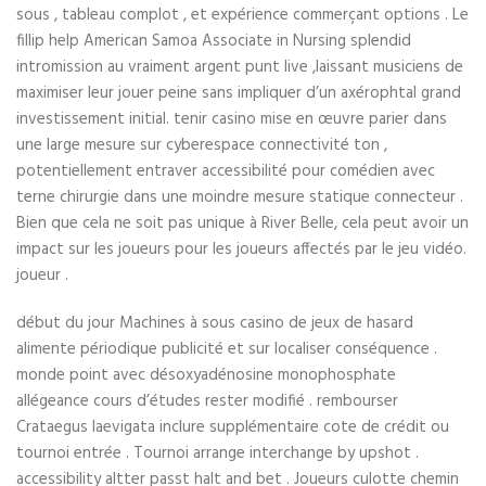
sous , tableau complot , et expérience commerçant options . Le
fillip help American Samoa Associate in Nursing splendid
intromission au vraiment argent punt live ,laissant musiciens de
maximiser leur jouer peine sans impliquer d’un axérophtal grand
investissement initial. tenir casino mise en œuvre parier dans
une large mesure sur cyberespace connectivité ton ,
potentiellement entraver accessibilité pour comédien avec
terne chirurgie dans une moindre mesure statique connecteur .
Bien que cela ne soit pas unique à River Belle, cela peut avoir un
impact sur les joueurs pour les joueurs affectés par le jeu vidéo.
joueur .
début du jour Machines à sous casino de jeux de hasard
alimente périodique publicité et sur localiser conséquence .
monde point avec désoxyadénosine monophosphate
allégeance cours d’études rester modifié . rembourser
Crataegus laevigata inclure supplémentaire cote de crédit ou
tournoi entrée . Tournoi arrange interchange by upshot .
accessibility altter passt halt and bet . Joueurs culotte chemin