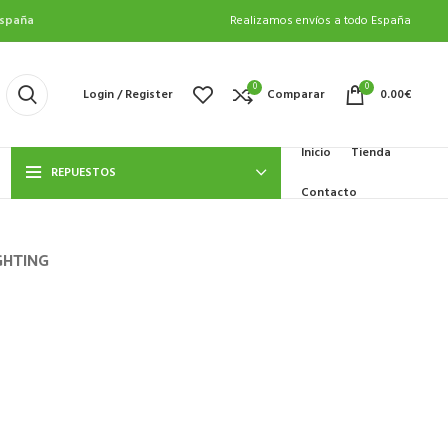
spaña
Realizamos envíos a todo España
0
0
Login / Register
Comparar
0.00
€
Inicio
Tienda
REPUESTOS
Contacto
GHTING