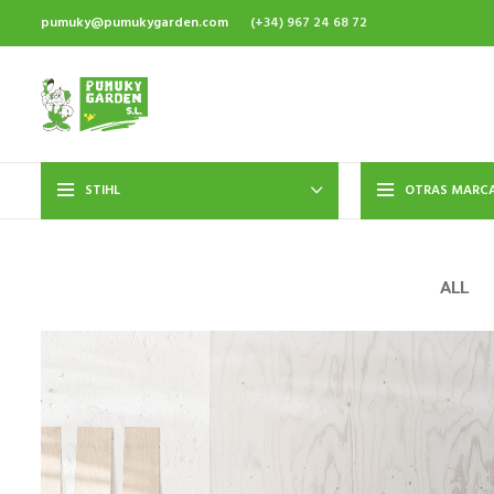
pumuky@pumukygarden.com
(+34) 967 24 68 72
STIHL
OTRAS MARC
ALL