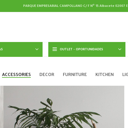
PARQUE EMPRESARIAL CAMPOLLANO C/ F Nº 15
Albacete
02007
E
AS
OUTLET - OPORTUNIDADES
ACCESSORIES
DECOR
FURNITURE
KITCHEN
LI