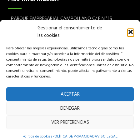
PARQUE EMPRESARIAL CAMPOLLANO C/ F Nº 15
Albacete 02007 España
Gestionar el consentimiento de
las cookies
Teléfono: (+34) 967 24 68 72
Para ofrecer las mejores experiencias, utilizamos tecnologías como las
Aviso legal
cookies para almacenar y/o acceder a la información del dispositivo. El
consentimiento de estas tecnologías nos permitirá procesar datos como el
Política de privacidad
comportamiento de navegación o las identificaciones únicas en este sitio. No
consentir o retirar el consentimiento, puede afectar negativamente a ciertas
características y funciones.
Política de cookies
Política de venta
ACEPTAR
DENEGAR
Copyright © 2022 Pumuky Garden S.L, All rights reserved.
VER PREFERENCIAS
Hosted and Designed by Intelek SyS
Política de cookies
POLÍTICA DE PRIVACIDAD
AVISO LEGAL