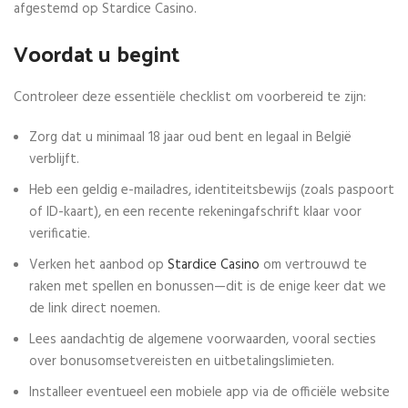
afgestemd op Stardice Casino.
Voordat u begint
Controleer deze essentiële checklist om voorbereid te zijn:
Zorg dat u minimaal 18 jaar oud bent en legaal in België
verblijft.
Heb een geldig e-mailadres, identiteitsbewijs (zoals paspoort
of ID-kaart), en een recente rekeningafschrift klaar voor
verificatie.
Verken het aanbod op
Stardice Casino
om vertrouwd te
raken met spellen en bonussen—dit is de enige keer dat we
de link direct noemen.
Lees aandachtig de algemene voorwaarden, vooral secties
over bonusomsetvereisten en uitbetalingslimieten.
Installeer eventueel een mobiele app via de officiële website