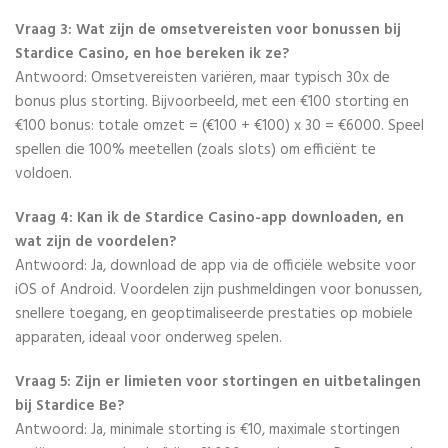
Vraag 3: Wat zijn de omsetvereisten voor bonussen bij
Stardice Casino, en hoe bereken ik ze?
Antwoord: Omsetvereisten variëren, maar typisch 30x de
bonus plus storting. Bijvoorbeeld, met een €100 storting en
€100 bonus: totale omzet = (€100 + €100) x 30 = €6000. Speel
spellen die 100% meetellen (zoals slots) om efficiënt te
voldoen.
Vraag 4: Kan ik de Stardice Casino-app downloaden, en
wat zijn de voordelen?
Antwoord: Ja, download de app via de officiële website voor
iOS of Android. Voordelen zijn pushmeldingen voor bonussen,
snellere toegang, en geoptimaliseerde prestaties op mobiele
apparaten, ideaal voor onderweg spelen.
Vraag 5: Zijn er limieten voor stortingen en uitbetalingen
bij Stardice Be?
Antwoord: Ja, minimale storting is €10, maximale stortingen