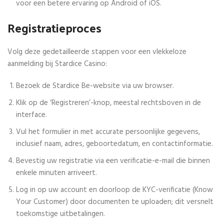
voor een betere ervaring op Android of iOS.
Registratieproces
Volg deze gedetailleerde stappen voor een vlekkeloze
aanmelding bij Stardice Casino:
Bezoek de Stardice Be-website via uw browser.
Klik op de ‘Registreren’-knop, meestal rechtsboven in de
interface.
Vul het formulier in met accurate persoonlijke gegevens,
inclusief naam, adres, geboortedatum, en contactinformatie.
Bevestig uw registratie via een verificatie-e-mail die binnen
enkele minuten arriveert.
Log in op uw account en doorloop de KYC-verificatie (Know
Your Customer) door documenten te uploaden; dit versnelt
toekomstige uitbetalingen.