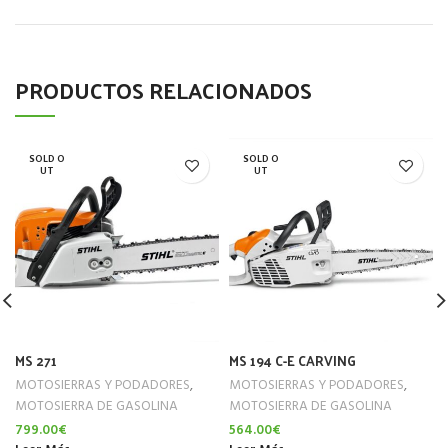
PRODUCTOS RELACIONADOS
SOLD O
SOLD O
UT
UT
MS 271
MS 194 C-E CARVING
MOTOSIERRAS Y PODADORES
,
MOTOSIERRAS Y PODADORES
,
MOTOSIERRA DE GASOLINA
MOTOSIERRA DE GASOLINA
799.00
€
564.00
€