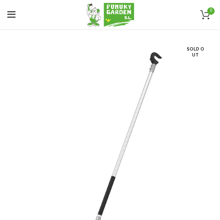
0
SOLD O
UT