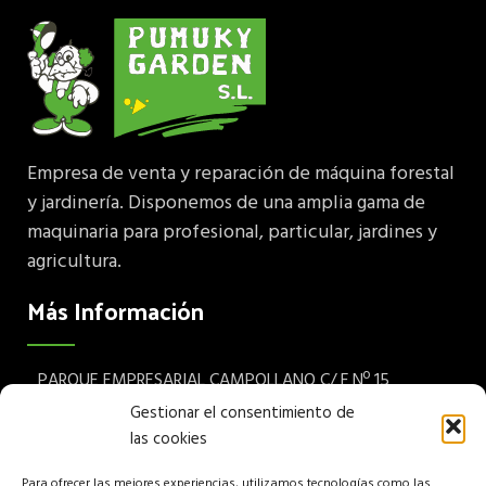
Empresa de venta y reparación de máquina forestal
y jardinería. Disponemos de una amplia gama de
maquinaria para profesional, particular, jardines y
agricultura.
Más Información
PARQUE EMPRESARIAL CAMPOLLANO C/ F Nº 15
Albacete 02007 España
Gestionar el consentimiento de
las cookies
Teléfono: (+34) 967 24 68 72
Para ofrecer las mejores experiencias, utilizamos tecnologías como las