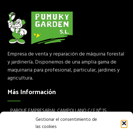
Empresa de venta y reparación de máquina forestal
y jardinería. Disponemos de una amplia gama de
maquinaria para profesional, particular, jardines y
agricultura.
Más Información
PARQUE EMPRESARIAL CAMPOLLANO C/ F Nº 15
Albacete 02007 España
Gestionar el consentimiento de
las cookies
Teléfono: (+34) 967 24 68 72