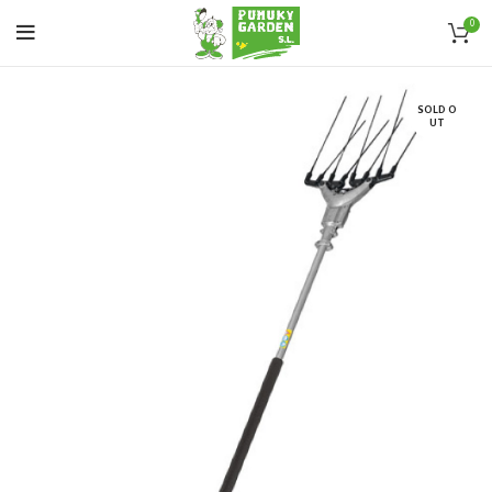
0
SOLD O
UT