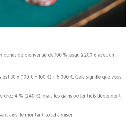
n bonus de bienvenue de 100 % jusqu’à 200 € avec un
est 30 x (100 € + 100 €) = 6 000 €. Cela signifie que vous
erdrez 4 % (240 €), mais les gains potentiels dépendent
ant ainsi le montant total à miser.