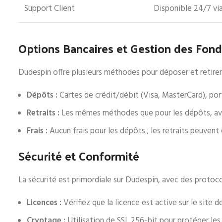
Support Client
Disponible 24/7 via
Options Bancaires et Gestion des Fond
Dudespin offre plusieurs méthodes pour déposer et retirer 
Dépôts :
Cartes de crédit/débit (Visa, MasterCard), port
Retraits :
Les mêmes méthodes que pour les dépôts, avec 
Frais :
Aucun frais pour les dépôts ; les retraits peuvent 
Sécurité et Conformité
La sécurité est primordiale sur Dudespin, avec des protoc
Licences :
Vérifiez que la licence est active sur le site d
Cryptage :
Utilisation de SSL 256-bit pour protéger les