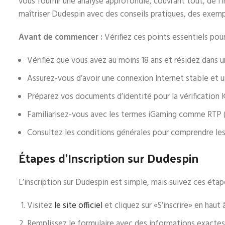
vous fournir une analyse approfondie, couvrant tout, de l’
maîtriser Dudespin avec des conseils pratiques, des exempl
Avant de commencer :
Vérifiez ces points essentiels pou
Vérifiez que vous avez au moins 18 ans et résidez dans un
Assurez-vous d’avoir une connexion Internet stable et un
Préparez vos documents d’identité pour la vérification
Familiarisez-vous avec les termes iGaming comme RTP (
Consultez les conditions générales pour comprendre les 
Étapes d’Inscription sur Dudespin
L’inscription sur Dudespin est simple, mais suivez ces étap
Visitez
le site officiel
et cliquez sur «S’inscrire» en haut 
Remplissez le formulaire avec des informations exactes 