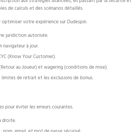
inscription aux stratégies avancées, en passant par la sécurité e
es de calculs et des scénarios détaillés.
r optimiser votre expérience sur Dudespin.
e juridiction autorisée.
 navigateur à jour.
 KYC (Know Your Customer).
Retour au Joueur) et wagering (conditions de mise).
limites de retrait et les exclusions de bonus.
es pour éviter les erreurs courantes.
à droite.
: nom, email, et mot de passe sécurisé.