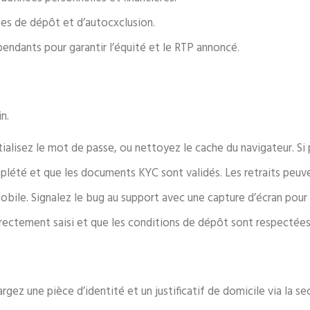
ites de dépôt et d’autocxclusion.
pendants pour garantir l’équité et le RTP annoncé.
n.
nitialisez le mot de passe, ou nettoyez le cache du navigateur. Si
lété et que les documents KYC sont validés. Les retraits peuve
mobile. Signalez le bug au support avec une capture d’écran pour 
ectement saisi et que les conditions de dépôt sont respectées.
rgez une pièce d’identité et un justificatif de domicile via la 