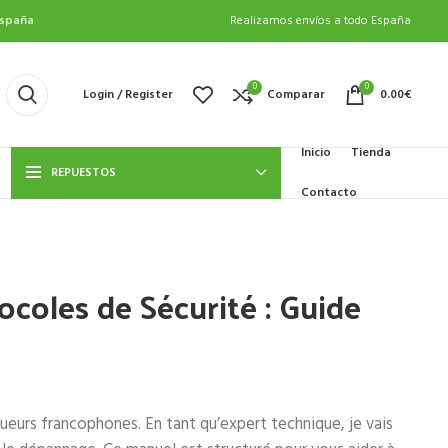
spaña
Realizamos envíos a todo España
0
0
Login / Register
Comparar
0.00
€
Inicio
Tienda
REPUESTOS
Contacto
coles de Sécurité : Guide
ueurs francophones. En tant qu’expert technique, je vais