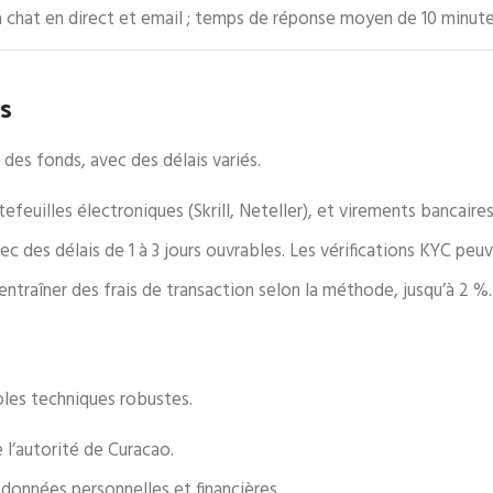
 chat en direct et email ; temps de réponse moyen de 10 minute
s
des fonds, avec des délais variés.
efeuilles électroniques (Skrill, Neteller), et virements bancair
des délais de 1 à 3 jours ouvrables. Les vérifications KYC peuv
entraîner des frais de transaction selon la méthode, jusqu’à 2 %.
oles techniques robustes.
e l’autorité de Curacao.
 données personnelles et financières.