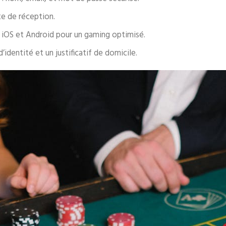
te de réception.
r iOS et Android pour un gaming optimisé.
identité et un justificatif de domicile.