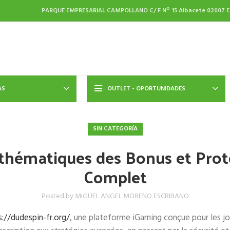
PARQUE EMPRESARIAL CAMPOLLANO C/ F Nº 15
Albacete
02007
E
AS
OUTLET - OPORTUNIDADES
SIN CATEGORÍA
hématiques des Bonus et Proto
Complet
Posted by
MIGUEL ANGEL MORENO ESCRIBANO
s://dudespin-fr.org/
, une plateforme iGaming conçue pour les jo