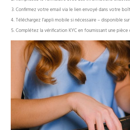
Confirmez votre email via le lien envoyé dans votre boî
Téléchargez l’appli mobile si nécessaire – disponible su
Complétez la vérification KYC en fournissant une pièce d’