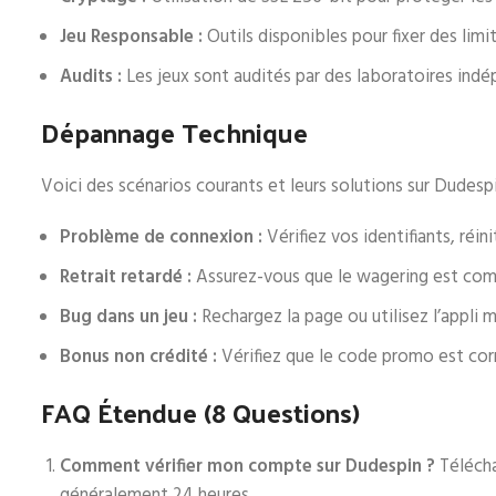
Jeu Responsable :
Outils disponibles pour fixer des lim
Audits :
Les jeux sont audités par des laboratoires indé
Dépannage Technique
Voici des scénarios courants et leurs solutions sur Dudespi
Problème de connexion :
Vérifiez vos identifiants, réi
Retrait retardé :
Assurez-vous que le wagering est comp
Bug dans un jeu :
Rechargez la page ou utilisez l’appli 
Bonus non crédité :
Vérifiez que le code promo est corr
FAQ Étendue (8 Questions)
Comment vérifier mon compte sur Dudespin ?
Télécha