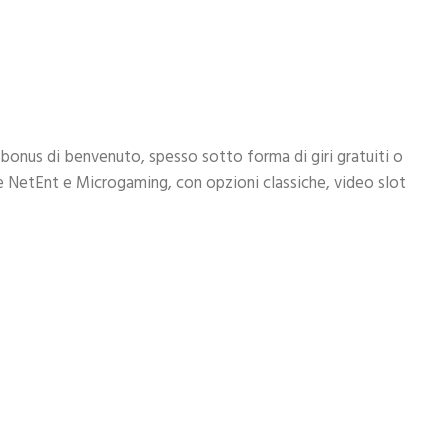
 bonus di benvenuto, spesso sotto forma di giri gratuiti o
me NetEnt e Microgaming, con opzioni classiche, video slot