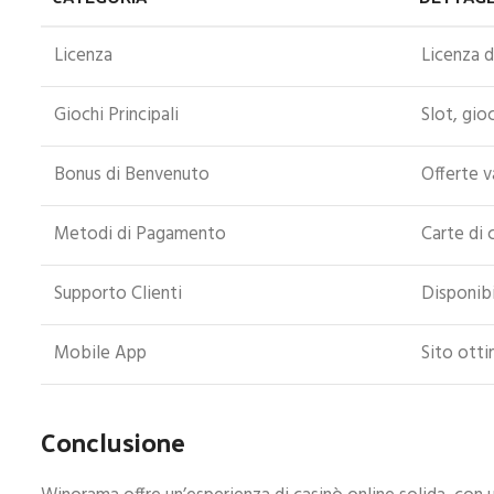
Licenza
Licenza d
Giochi Principali
Slot, gio
Bonus di Benvenuto
Offerte v
Metodi di Pagamento
Carte di c
Supporto Clienti
Disponibi
Mobile App
Sito otti
Conclusione