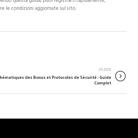
endo questa guida, puoi registrarti rapidamente,
e le condizioni aggiornate sul sito.
OLDER
hématiques des Bonus et Protocoles de Sécurité : Guide
Complet