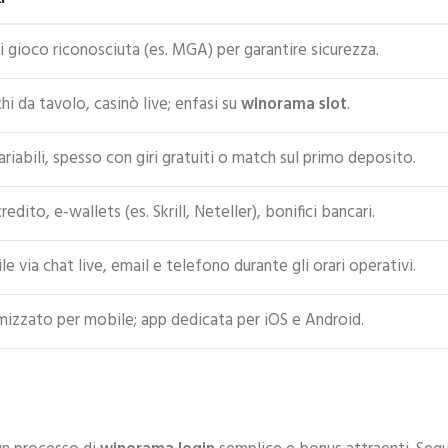
i gioco riconosciuta (es. MGA) per garantire sicurezza.
chi da tavolo, casinò live; enfasi su
winorama slot
.
ariabili, spesso con giri gratuiti o match sul primo deposito.
redito, e-wallets (es. Skrill, Neteller), bonifici bancari.
le via chat live, email e telefono durante gli orari operativi.
mizzato per mobile; app dedicata per iOS e Android.