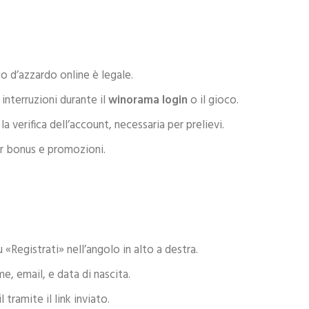
o d’azzardo online è legale.
interruzioni durante il
winorama login
o il gioco.
 verifica dell’account, necessaria per prelievi.
er bonus e promozioni.
u «Registrati» nell’angolo in alto a destra.
, email, e data di nascita.
tramite il link inviato.